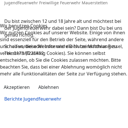
Jugendfeuerwehr Freiwillige Feuerwehr Mauerstetten
Du bist zwischen 12 und 18 Jahre alt und möchtest bei
Wir benutzen Cookies
der Jugendfeuerwehr dabei sein? Dann bist Du bei uns
Wir nutzen Cookies auf unserer Website. Einige von ihnen
genau richtig.
sind essenziell für den Betrieb der Seite, während andere
uns helfen, diese Website und die Nutzererfahrung zu
Schau vorbei oder informiere Dich bei Matthias Ressel,
verbessern (Tracking Cookies). Sie können selbst
Tel.: 0173/8225462
entscheiden, ob Sie die Cookies zulassen möchten. Bitte
beachten Sie, dass bei einer Ablehnung womöglich nicht
mehr alle Funktionalitäten der Seite zur Verfügung stehen.
Akzeptieren
Ablehnen
Berichte Jugendfeuerwehr