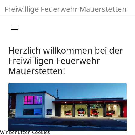
Freiwillige Feuerwehr Mauerstetten
Berichte
>
Impressum/Kontakt
Herzlich willkommen bei der
Suchen
Freiwilligen Feuerwehr
Mauerstetten!
+49 8341 9340646
info@fwmst.de
Wir benutzen Cookies