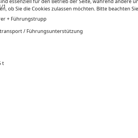
ind essenziell für den Betrieb der Seite, während andere u
1/1
en, ob Sie die Cookies zulassen möchten. Bitte beachten Si
hrer + Führungstrupp
ltransport / Führungsunterstützung
 t