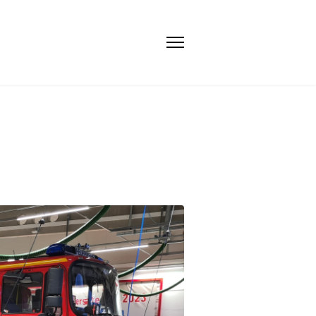
9340646
st.de