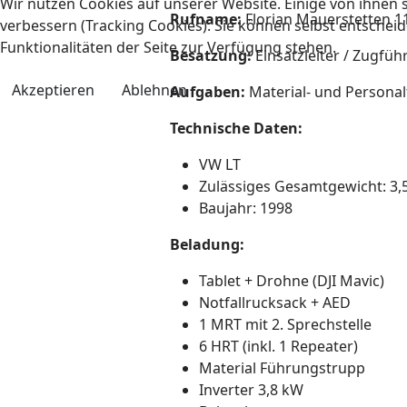
Wir nutzen Cookies auf unserer Website. Einige von ihnen s
Rufname:
Florian Mauerstetten 1
verbessern (Tracking Cookies). Sie können selbst entscheid
Funktionalitäten der Seite zur Verfügung stehen.
Besatzung:
Einsatzleiter / Zugfü
Akzeptieren
Ablehnen
Aufgaben:
Material- und Persona
Technische Daten:
VW LT
Zulässiges Gesamtgewicht: 3,5
Baujahr: 1998
Beladung:
Tablet + Drohne (DJI Mavic)
Notfallrucksack + AED
1 MRT mit 2. Sprechstelle
6 HRT (inkl. 1 Repeater)
Material Führungstrupp
Inverter 3,8 kW